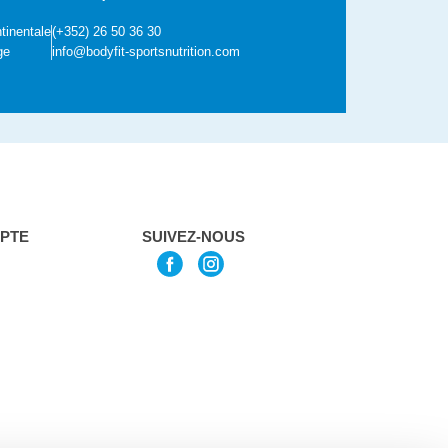
tinentale
(+352) 26 50 36 30
ge
info@bodyfit-sportsnutrition.com
PTE
SUIVEZ-NOUS