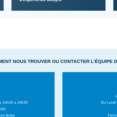
MENT NOUS TROUVER OU CONTACTER L'ÉQUIPE 
:
e 10h30 à 18h30
Du Lundi
h00
rs fériés
Fermé