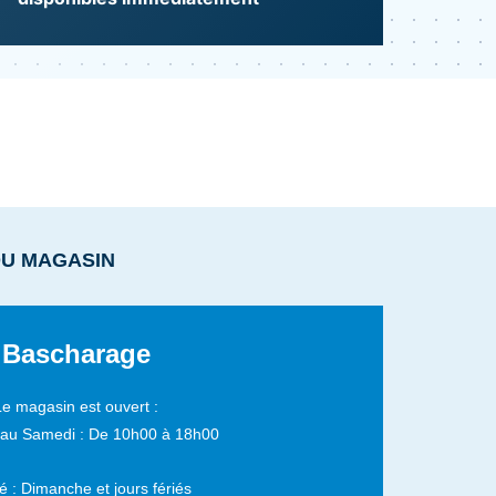
DU MAGASIN
Bascharage
Le magasin est ouvert :
 au Samedi :
De 10h00 à 18h00
 : Dimanche et jours fériés