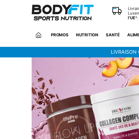
Panneau de gestion des cookies
Livra
Luxem
l'UE
*.
PROMOS
NUTRITION
SANTÉ
ALIM
LIVRAISON 