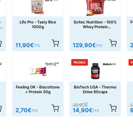
-
Life Pro - Tasty Rice
Scitec Nutrition - 100%
F
i
1000g
Whey Protein
Professional 5000g
11,90
€
129,90
€
TTC
TTC
PROMO
Feeling OK - Biscottone
BioTech USA - Thermo
+ Protein 50g
Drine 60caps
19,90
€
1
2,70
€
14,90
€
TTC
TTC