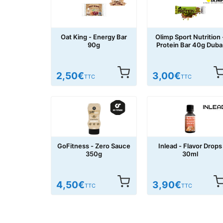
Oat King - Energy Bar
Olimp Sport Nutrition 
90g
Protein Bar 40g Duba
Style
2,50
€
3,00
€
TTC
TTC
GoFitness - Zero Sauce
Inlead - Flavor Drops
350g
30ml
4,50
€
3,90
€
TTC
TTC