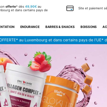
ison
offerte
* dès
49,90€
au
Site et paiement s
bourg et dans certains pays de
ENTATION
ENDURANCE
BARRES & SNACKS
BOISSONS
AC
OFFERTE* au Luxembourg et dans certains pays de l'UE* 