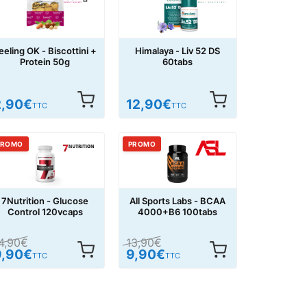
eeling OK - Biscottini +
Himalaya - Liv 52 DS
Protein 50g
60tabs
2,90
€
12,90
€
TTC
TTC
PROMO
PROMO
7Nutrition - Glucose
All Sports Labs - BCAA
Control 120vcaps
4000+B6 100tabs
4,90
€
13,90
€
9,90
€
9,90
€
TTC
TTC