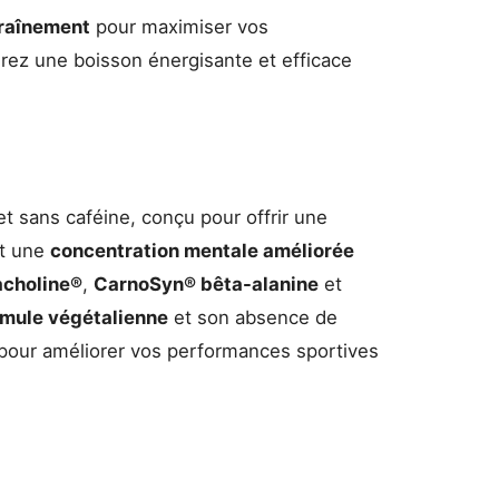
traînement
pour maximiser vos
rez une boisson énergisante et efficace
t sans caféine, conçu pour offrir une
t une
concentration mentale améliorée
acholine®
,
CarnoSyn® bêta-alanine
et
rmule végétalienne
et son absence de
e pour améliorer vos performances sportives