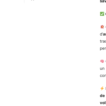
sa
d’
a
tra
per
un 
con
de
vo