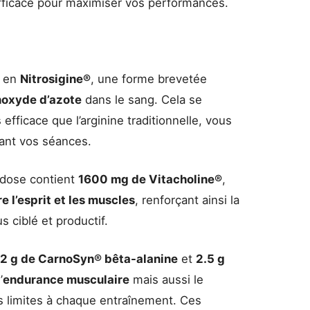
efficace pour maximiser vos performances.
i en
Nitrosigine®
, une forme brevetée
noxyde d’azote
dans le sang. Cela se
s efficace que l’arginine traditionnelle, vous
nt vos séances.
dose contient
1600 mg de Vitacholine®
,
e l’esprit et les muscles
, renforçant ainsi la
s ciblé et productif.
.2 g de CarnoSyn® bêta-alanine
et
2.5 g
’
endurance musculaire
mais aussi le
s limites à chaque entraînement. Ces