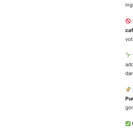
ing
ca
vo
add
dan
Pu
go