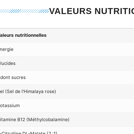
VALEURS NUTRIT
aleurs nutritionnelles
nergie
lucides
 dont sucres
el (Sel de l'Himalaya rose)
otassium
itamine B12 (Méthylcobalamine)
-Citrulline DL-Malate (2 :1)