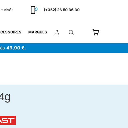
écurisés
(+352) 26 50 36 30
CESSOIRES
MARQUES
dès
49,90 €.
64g