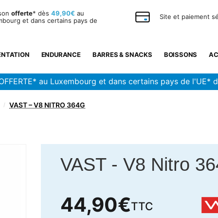
ison
offerte
* dès
49,90€
au
Site et paiement s
bourg et dans certains pays de
ENTATION
ENDURANCE
BARRES & SNACKS
BOISSONS
AC
OFFERTE* au Luxembourg et dans certains pays de l'UE* 
VAST – V8 NITRO 364G
/
VAST
-
V8 Nitro 3
44,90
€
TTC