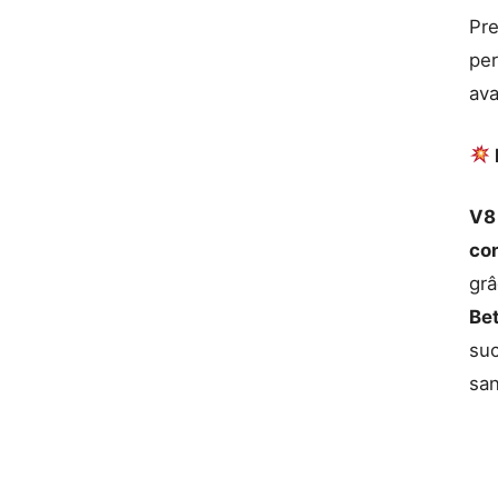
Pr
per
ava
V8
co
gr
Be
suc
san