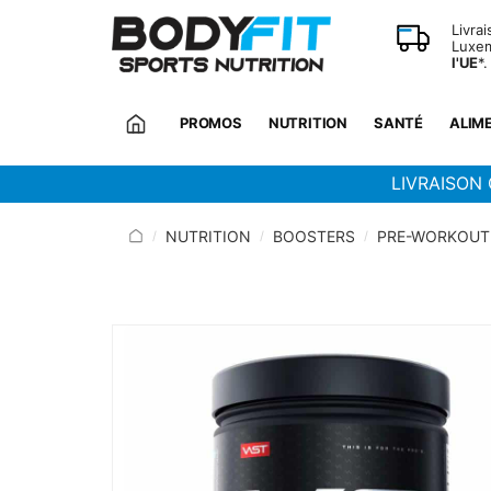
Panneau de gestion des cookies
Livra
Luxem
l'UE
*.
PROMOS
NUTRITION
SANTÉ
ALIM
LIVRAISON 
NUTRITION
BOOSTERS
PRE-WORKOUT
/
/
/