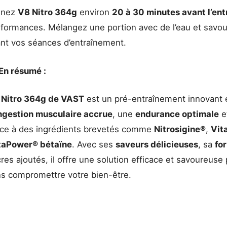
enez
V8 Nitro 364g
environ
20 à 30 minutes avant l’en
formances. Mélangez une portion avec de l’eau et savou
nt vos séances d’entraînement.
En résumé :
 Nitro 364g de VAST
est un pré-entraînement innovant e
ngestion musculaire accrue
, une
endurance optimale
e
âce à des ingrédients brevetés comme
Nitrosigine®
,
Vit
taPower® bétaïne
. Avec ses
saveurs délicieuses
, sa
fo
res ajoutés, il offre une solution efficace et savoureus
s compromettre votre bien-être.