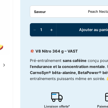
Peach Necta
Saveur
quantité
de
−
+
Ajouter au pani
VAST
-
V8
Nitro
364g
V8 Nitro 364 g –
VAST
Pré-entraînement
sans caféine
conçu pour
l’endurance et la concentration mentale
.
CarnoSyn® bêta-alanine, BetaPower® bét
entraînements puissants même en soirée.
Livraison offerte*
Paieme