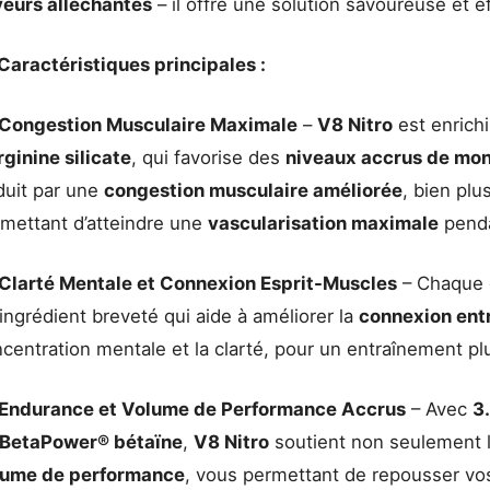
veurs alléchantes
– il offre une solution savoureuse et 
Caractéristiques principales :
Congestion Musculaire Maximale
–
V8 Nitro
est enrich
rginine silicate
, qui favorise des
niveaux accrus de mo
duit par une
congestion musculaire améliorée
, bien plu
mettant d’atteindre une
vascularisation maximale
penda
Clarté Mentale et Connexion Esprit-Muscles
– Chaque 
ingrédient breveté qui aide à améliorer la
connexion entr
centration mentale et la clarté, pour un entraînement plu
Endurance et Volume de Performance Accrus
– Avec
3
 BetaPower® bétaïne
,
V8 Nitro
soutient non seulement l
lume de performance
, vous permettant de repousser vo