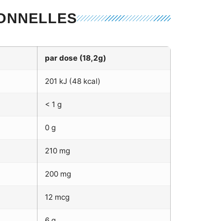
IONNELLES
par dose (18,2g)
201 kJ (48 kcal)
< 1 g
0 g
210 mg
200 mg
12 mcg
6 g