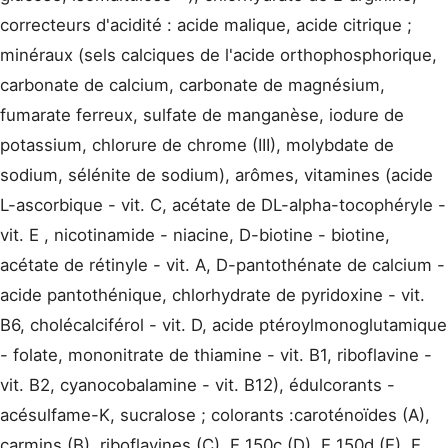
correcteurs d'acidité : acide malique, acide citrique ;
minéraux (sels calciques de l'acide orthophosphorique,
carbonate de calcium, carbonate de magnésium,
fumarate ferreux, sulfate de manganèse, iodure de
potassium, chlorure de chrome (III), molybdate de
sodium, sélénite de sodium), arômes, vitamines (acide
L-ascorbique - vit. C, acétate de DL-alpha-tocophéryle -
vit. E , nicotinamide - niacine, D-biotine - biotine,
acétate de rétinyle - vit. A, D-pantothénate de calcium -
acide pantothénique, chlorhydrate de pyridoxine - vit.
B6, cholécalciférol - vit. D, acide ptéroylmonoglutamique
- folate, mononitrate de thiamine - vit. B1, riboflavine -
vit. B2, cyanocobalamine - vit. B12), édulcorants -
acésulfame-K, sucralose ; colorants :caroténoïdes (A),
carmins (B), riboflavines (C), E 150c (D), E 150d (E), E