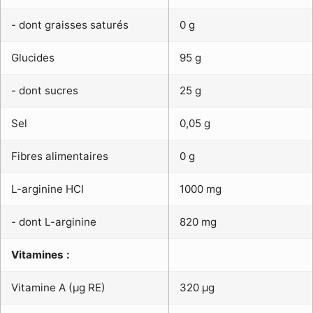
- dont graisses saturés
0 g
Glucides
95 g
- dont sucres
25 g
Sel
0,05 g
Fibres alimentaires
0 g
L-arginine HCI
1000 mg
- dont L-arginine
820 mg
Vitamines :
Vitamine A (µg RE)
320 µg