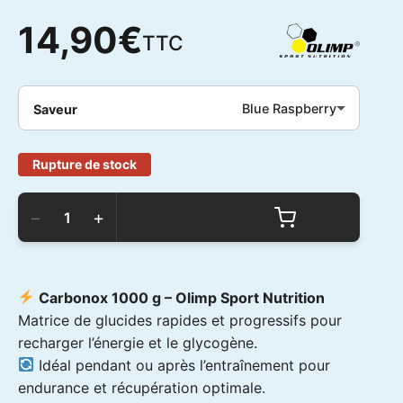
14,90
€
TTC
Blue Raspberry
Saveur
Rupture de stock
quantité
de
−
+
Olimp
Sport
Nutrition
-
Carbonox
Carbonox 1000 g –
Olimp Sport Nutrition
1000g
Matrice de glucides rapides et progressifs pour
recharger l’énergie et le glycogène.
Idéal pendant ou après l’entraînement pour
endurance et récupération optimale.