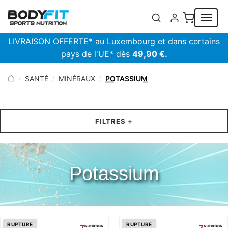
Panneau de gestion des cookies
LIVRAISON OFFERTE* au Luxembourg et dans certains
pays de l'UE* dès
49,90 €.
SANTÉ
MINÉRAUX
POTASSIUM
/
/
/
FILTRES +
Potassium
RUPTURE
RUPTURE