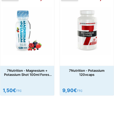
7Nutrition - Magnesium +
7Nutrition - Potassium
Potassium Shot 100ml Forest
120vcaps
Fruit
1,50
€
9,90
€
TTC
TTC