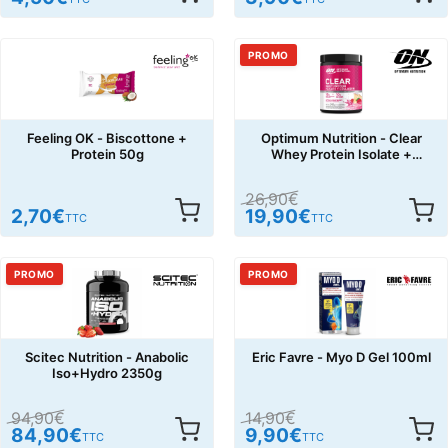
PROMO
Feeling OK - Biscottone +
Optimum Nutrition - Clear
Protein 50g
Whey Protein Isolate +
Collagen 240g
26,90
€
2,70
€
19,90
€
TTC
TTC
PROMO
PROMO
Scitec Nutrition - Anabolic
Eric Favre - Myo D Gel 100ml
Iso+Hydro 2350g
94,90
€
14,90
€
84,90
€
9,90
€
TTC
TTC