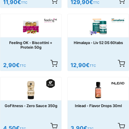
11,90
€
129,90
€
TTC
TTC
Feeling OK - Biscottini +
Himalaya - Liv 52 DS 60tabs
Protein 50g
2,90
€
12,90
€
TTC
TTC
GoFitness - Zero Sauce 350g
Inlead - Flavor Drops 30ml
4,50
€
3,90
€
TTC
TTC