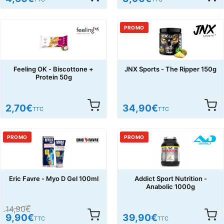
PROMO
Feeling OK - Biscottone +
JNX Sports - The Ripper 150g
Protein 50g
2,70
€
34,90
€
TTC
TTC
PROMO
PROMO
Eric Favre - Myo D Gel 100ml
Addict Sport Nutrition -
Anabolic 1000g
14,90
€
9,90
€
39,90
€
TTC
TTC