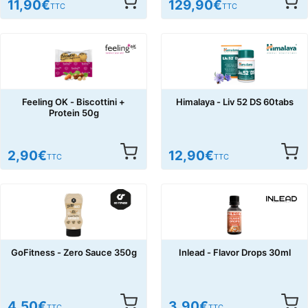
11,90
€
129,90
€
TTC
TTC
Feeling OK - Biscottini +
Himalaya - Liv 52 DS 60tabs
Protein 50g
2,90
€
12,90
€
TTC
TTC
GoFitness - Zero Sauce 350g
Inlead - Flavor Drops 30ml
4,50
€
3,90
€
TTC
TTC