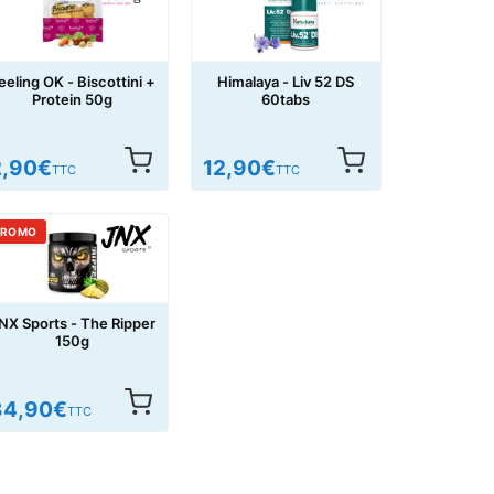
eeling OK - Biscottini +
Himalaya - Liv 52 DS
Protein 50g
60tabs
2,90
€
12,90
€
TTC
TTC
PROMO
NX Sports - The Ripper
150g
34,90
€
TTC