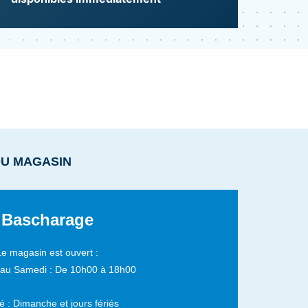
DU MAGASIN
Bascharage
Le magasin est ouvert :
 au Samedi :
De 10h00 à 18h00
 : Dimanche et jours fériés