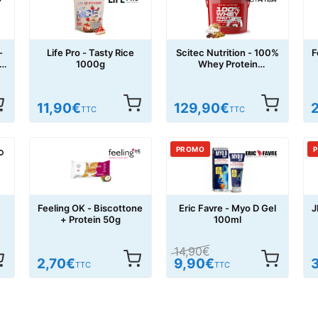
-
Life Pro - Tasty Rice
Scitec Nutrition - 100%
F
i
1000g
Whey Protein
Professional 5000g
11,90
€
129,90
€
TTC
TTC
PROMO
Feeling OK - Biscottone
Eric Favre - Myo D Gel
J
+ Protein 50g
100ml
14,90
€
2,70
€
9,90
€
TTC
TTC