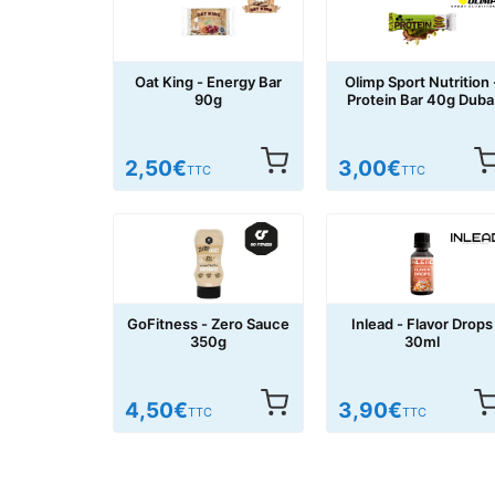
Oat King - Energy Bar
Olimp Sport Nutrition 
90g
Protein Bar 40g Duba
Style
2,50
€
3,00
€
TTC
TTC
GoFitness - Zero Sauce
Inlead - Flavor Drops
350g
30ml
4,50
€
3,90
€
TTC
TTC