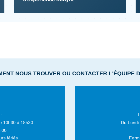
MENT NOUS TROUVER OU CONTACTER L'ÉQUIPE 
:
e 10h30 à 18h30
Du Lundi
h00
rs fériés
Fermé