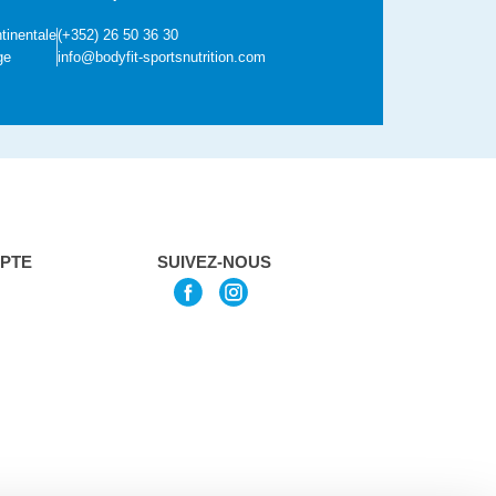
tinentale
(+352) 26 50 36 30
ge
info@bodyfit-sportsnutrition.com
PTE
SUIVEZ-NOUS