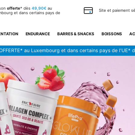
ison
offerte
* dès
49,90€
au
Site et paiement s
bourg et dans certains pays de
ENTATION
ENDURANCE
BARRES & SNACKS
BOISSONS
AC
OFFERTE* au Luxembourg et dans certains pays de l'UE* 