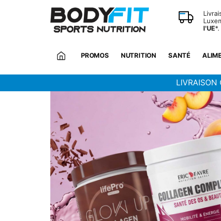
Panneau de gestion des cookies
Livra
Luxem
l'UE
*.
PROMOS
NUTRITION
SANTÉ
ALIM
LIVRAISON 