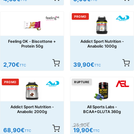
PROMO
Feeling OK - Biscottone +
Addict Sport Nutrition -
Protein 50g
Anabolic 1000g
2,70
€
39,90
€
TTC
TTC
PROMO
RUPTURE
Addict Sport Nutrition -
All Sports Labs -
Anabolic 2000g
BCAA+GLUTA 360g
25,90
€
68,90
€
19,90
€
TTC
TTC