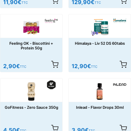
11,90
€
129,90
€
TTC
TTC
Feeling OK - Biscottini +
Himalaya - Liv 52 DS 60tabs
Protein 50g
2,90
€
12,90
€
TTC
TTC
GoFitness - Zero Sauce 350g
Inlead - Flavor Drops 30ml
4,50
€
3,90
€
TTC
TTC