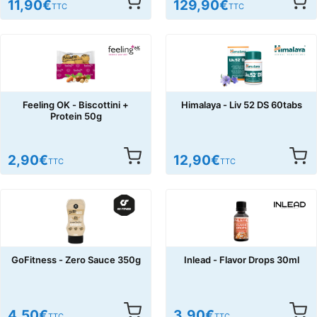
11,90
€
129,90
€
TTC
TTC
Feeling OK - Biscottini +
Himalaya - Liv 52 DS 60tabs
Protein 50g
2,90
€
12,90
€
TTC
TTC
GoFitness - Zero Sauce 350g
Inlead - Flavor Drops 30ml
4,50
€
3,90
€
TTC
TTC