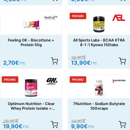
PROMO
Feeling OK - Biscottone +
All Sports Labs - BCAA XTRA
Protein 50g
8 :1 :1 Kyowa 150tabs
18,90
€
2,70
€
13,90
€
TTC
TTC
PROMO
PROMO
Optimum Nutrition - Clear
7Nutrition - Sodium Butyrate
Whey Protein Isolate +
100vcaps
Collagen 240g
26,90
€
14,90
€
19,90
€
9,90
€
TTC
TTC