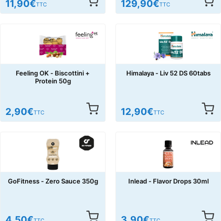
11,90
€
129,90
€
TTC
TTC
Feeling OK - Biscottini +
Himalaya - Liv 52 DS 60tabs
Protein 50g
2,90
€
12,90
€
TTC
TTC
GoFitness - Zero Sauce 350g
Inlead - Flavor Drops 30ml
4,50
€
3,90
€
TTC
TTC