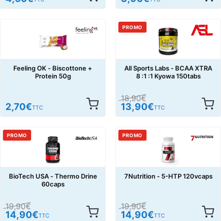
PROMO
Feeling OK - Biscottone +
All Sports Labs - BCAA XTRA
Protein 50g
8 :1 :1 Kyowa 150tabs
18,90
€
2,70
€
13,90
€
TTC
TTC
PROMO
PROMO
BioTech USA - Thermo Drine
7Nutrition - 5-HTP 120vcaps
60caps
19,90
€
19,90
€
14,90
€
14,90
€
TTC
TTC