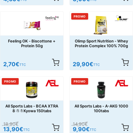
PROMO
Feeling OK - Biscottone +
Olimp Sport Nutrition - Whey
Protein 50g
Protein Complex 100% 700g
2,70
€
29,90
€
TTC
TTC
PROMO
PROMO
All Sports Labs - BCAA XTRA
All Sports Labs - A-AKG 1000
8 :1 :1 Kyowa 150tabs
100tabs
18,90
€
14,90
€
13,90
€
9,90
€
TTC
TTC