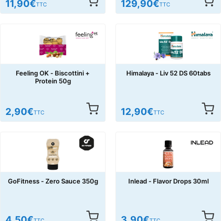
11,90
€
129,90
€
TTC
TTC
Feeling OK - Biscottini +
Himalaya - Liv 52 DS 60tabs
Protein 50g
2,90
€
12,90
€
TTC
TTC
GoFitness - Zero Sauce 350g
Inlead - Flavor Drops 30ml
4,50
€
3,90
€
TTC
TTC