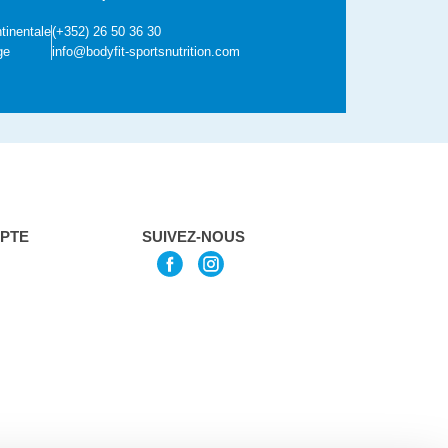
tinentale
(+352) 26 50 36 30
ge
info@bodyfit-sportsnutrition.com
PTE
SUIVEZ-NOUS