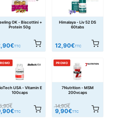
eeling OK - Biscottini +
Himalaya - Liv 52 DS
Protein 50g
60tabs
2,90
€
12,90
€
TTC
TTC
PROMO
PROMO
ioTech USA - Vitamin E
7Nutrition - MSM
100caps
200vcaps
5,90
€
14,90
€
9,90
€
9,90
€
TTC
TTC