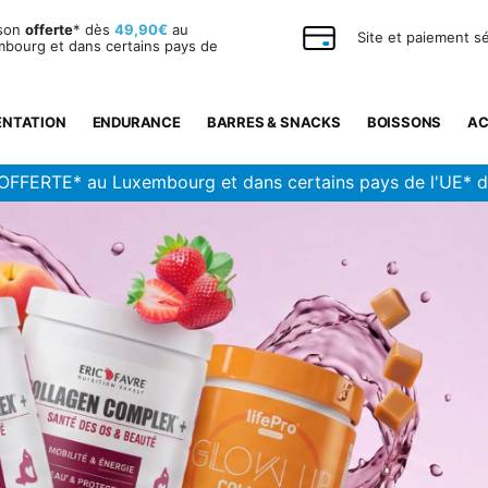
ison
offerte
* dès
49,90€
au
Site et paiement s
bourg et dans certains pays de
ENTATION
ENDURANCE
BARRES & SNACKS
BOISSONS
AC
OFFERTE* au Luxembourg et dans certains pays de l'UE* 