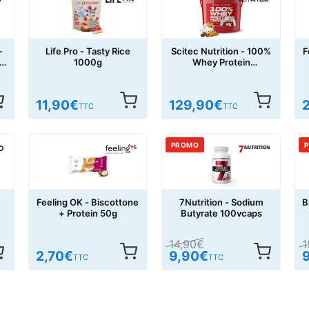
-
Life Pro - Tasty Rice
Scitec Nutrition - 100%
F
i
1000g
Whey Protein
Professional 5000g
11,90
€
129,90
€
TTC
TTC
PROMO
Feeling OK - Biscottone
7Nutrition - Sodium
B
+ Protein 50g
Butyrate 100vcaps
14,90
€
1
2,70
€
9,90
€
TTC
TTC