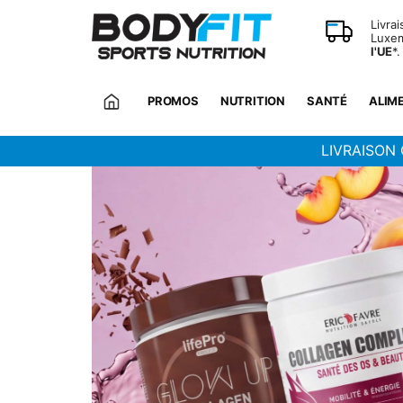
Panneau de gestion des cookies
Livra
Luxem
l'UE
*.
PROMOS
NUTRITION
SANTÉ
ALIM
LIVRAISON 