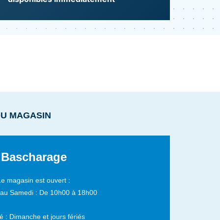
DU MAGASIN
Bascharage
Le magasin est ouvert :
 au Samedi :
De 10h00 à 18h00
 : Dimanche et jours fériés