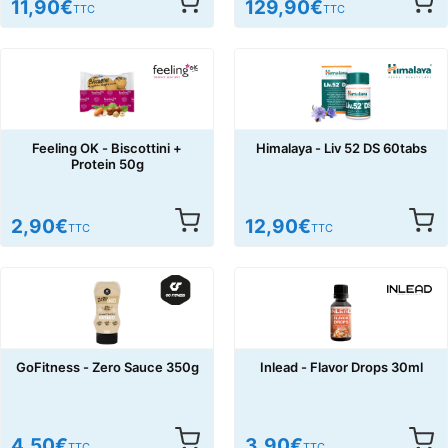
11,90
€
129,90
€
TTC
TTC
Feeling OK - Biscottini +
Himalaya - Liv 52 DS 60tabs
Protein 50g
2,90
€
12,90
€
TTC
TTC
GoFitness - Zero Sauce 350g
Inlead - Flavor Drops 30ml
4,50
€
3,90
€
TTC
TTC