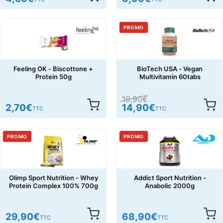
PROMO
Feeling OK - Biscottone +
BioTech USA - Vegan
Protein 50g
Multivitamin 60tabs
19,90
€
2,70
€
14,90
€
TTC
TTC
PROMO
PROMO
Olimp Sport Nutrition - Whey
Addict Sport Nutrition -
Protein Complex 100% 700g
Anabolic 2000g
29,90
€
68,90
€
TTC
TTC