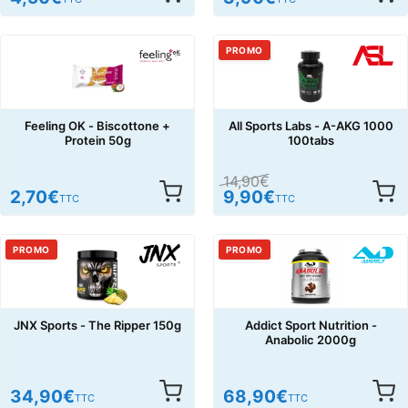
PROMO
Feeling OK - Biscottone +
All Sports Labs - A-AKG 1000
Protein 50g
100tabs
14,90
€
2,70
€
9,90
€
TTC
TTC
PROMO
PROMO
JNX Sports - The Ripper 150g
Addict Sport Nutrition -
Anabolic 2000g
34,90
€
68,90
€
TTC
TTC