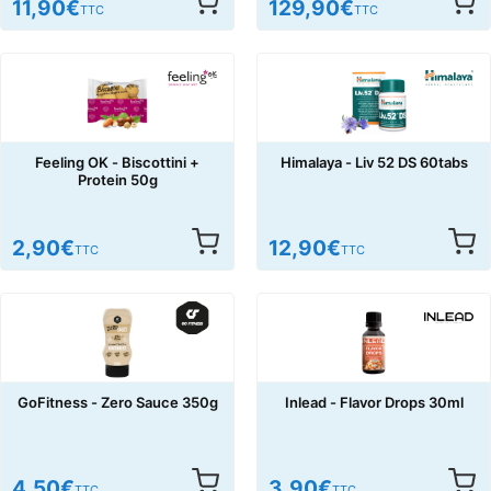
11,90
€
129,90
€
TTC
TTC
Feeling OK - Biscottini +
Himalaya - Liv 52 DS 60tabs
Protein 50g
2,90
€
12,90
€
TTC
TTC
GoFitness - Zero Sauce 350g
Inlead - Flavor Drops 30ml
4,50
€
3,90
€
TTC
TTC