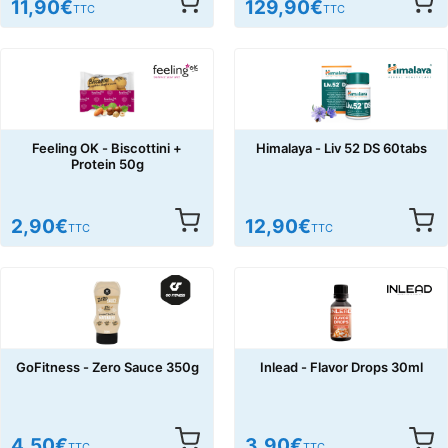
11,90
€
129,90
€
TTC
TTC
Feeling OK - Biscottini +
Himalaya - Liv 52 DS 60tabs
Protein 50g
2,90
€
12,90
€
TTC
TTC
GoFitness - Zero Sauce 350g
Inlead - Flavor Drops 30ml
4,50
€
3,90
€
TTC
TTC