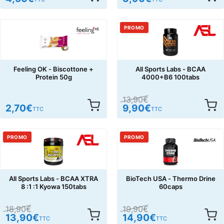
PROMO
Feeling OK - Biscottone +
All Sports Labs - BCAA
Protein 50g
4000+B6 100tabs
13,90
€
2,70
€
9,90
€
TTC
TTC
PROMO
PROMO
All Sports Labs - BCAA XTRA
BioTech USA - Thermo Drine
8 :1 :1 Kyowa 150tabs
60caps
18,90
€
19,90
€
13,90
€
14,90
€
TTC
TTC