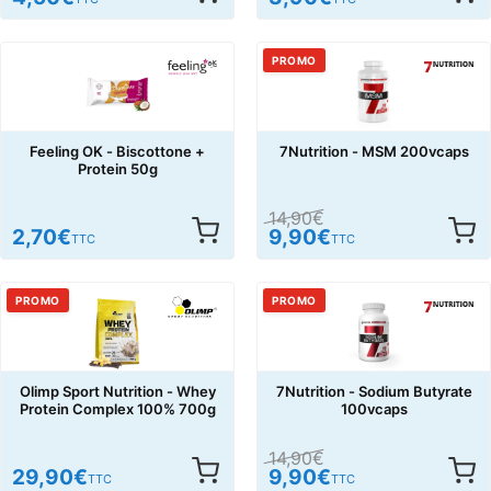
PROMO
Feeling OK - Biscottone +
7Nutrition - MSM 200vcaps
Protein 50g
14,90
€
2,70
€
9,90
€
TTC
TTC
PROMO
PROMO
Olimp Sport Nutrition - Whey
7Nutrition - Sodium Butyrate
Protein Complex 100% 700g
100vcaps
14,90
€
29,90
€
9,90
€
TTC
TTC